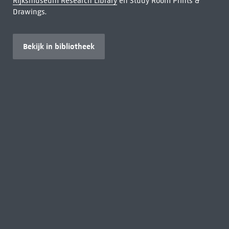
Rijksmuseum Research Library
en Study Room Prints &
Drawings.
Bekijk in bibliotheek