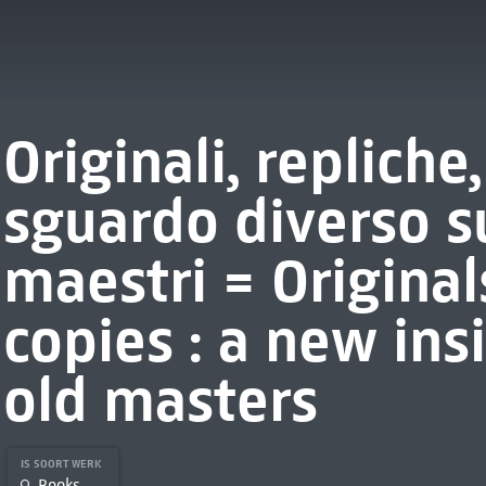
Originali, repliche
sguardo diverso s
maestri = Originals
copies : a new ins
old masters
IS SOORT WERK
Books