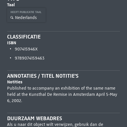
Taal
HEEFT PUBLICATIE TAAL
Nederlands
CLASSIFICATIE
ISBN
907415946X
9789074159463
ANNOTATIES / TITEL NOTITIE'S
Notities
Published to accompany an exhibition of the same name
held at the Kunsthal De Remise in Amsterdam April 5-May
6, 2002.
DUURZAAM WEBADRES
Als u naar dit object wilt verwijzen, gebruik dan de