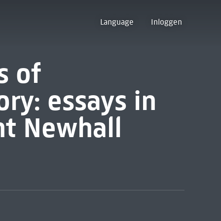
Language
Inloggen
s of
ry: essays in
t Newhall