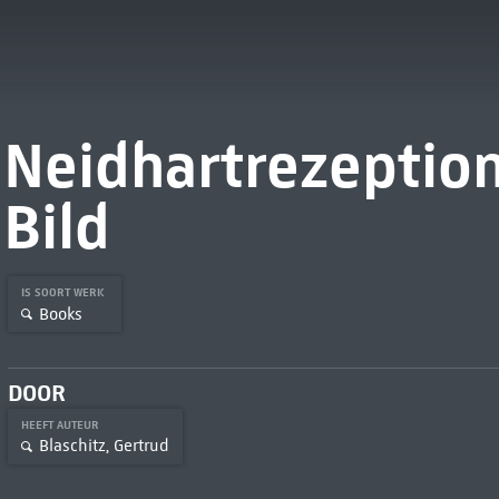
Neidhartrezeption
Bild
IS SOORT WERK
Books
DOOR
HEEFT AUTEUR
Blaschitz, Gertrud