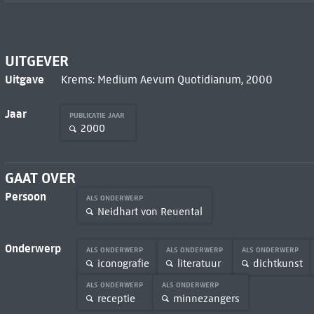
UITGEVER
Uitgave
Krems: Medium Aevum Quotidianum, 2000
Jaar
PUBLICATIE JAAR
2000
GAAT OVER
Persoon
ALS ONDERWERP
Neidhart von Reuental
Onderwerp
ALS ONDERWERP
ALS ONDERWERP
ALS ONDERWERP
iconografie
literatuur
dichtkunst
ALS ONDERWERP
ALS ONDERWERP
receptie
minnezangers