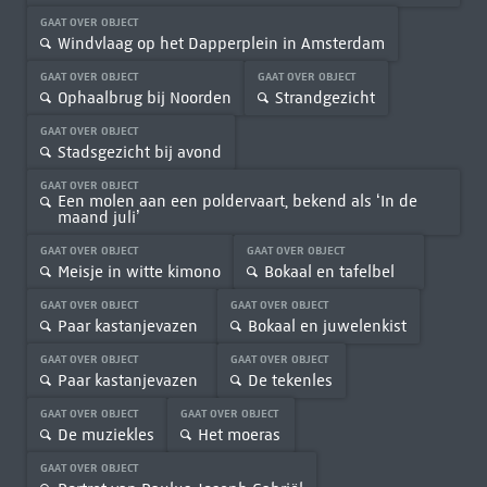
GAAT OVER OBJECT
Windvlaag op het Dapperplein in Amsterdam
GAAT OVER OBJECT
GAAT OVER OBJECT
Ophaalbrug bij Noorden
Strandgezicht
GAAT OVER OBJECT
Stadsgezicht bij avond
GAAT OVER OBJECT
Een molen aan een poldervaart, bekend als ‘In de
maand juli’
GAAT OVER OBJECT
GAAT OVER OBJECT
Meisje in witte kimono
Bokaal en tafelbel
GAAT OVER OBJECT
GAAT OVER OBJECT
Paar kastanjevazen
Bokaal en juwelenkist
GAAT OVER OBJECT
GAAT OVER OBJECT
Paar kastanjevazen
De tekenles
GAAT OVER OBJECT
GAAT OVER OBJECT
De muziekles
Het moeras
GAAT OVER OBJECT