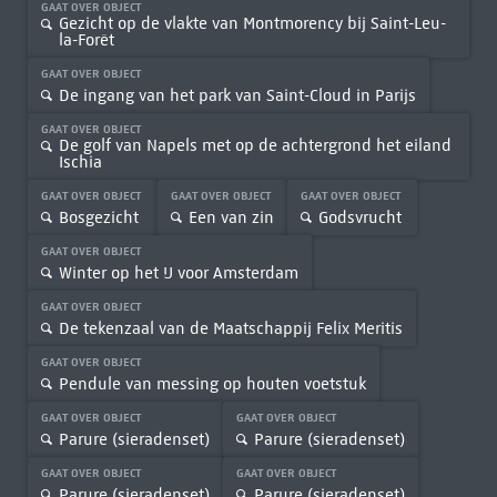
GAAT OVER OBJECT
Gezicht op de vlakte van Montmorency bij Saint-Leu-
la-Forêt
GAAT OVER OBJECT
De ingang van het park van Saint-Cloud in Parijs
GAAT OVER OBJECT
De golf van Napels met op de achtergrond het eiland
Ischia
GAAT OVER OBJECT
GAAT OVER OBJECT
GAAT OVER OBJECT
Bosgezicht
Een van zin
Godsvrucht
GAAT OVER OBJECT
Winter op het IJ voor Amsterdam
GAAT OVER OBJECT
De tekenzaal van de Maatschappij Felix Meritis
GAAT OVER OBJECT
Pendule van messing op houten voetstuk
GAAT OVER OBJECT
GAAT OVER OBJECT
Parure (sieradenset)
Parure (sieradenset)
GAAT OVER OBJECT
GAAT OVER OBJECT
Parure (sieradenset)
Parure (sieradenset)