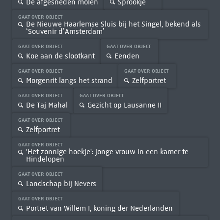
De afgesneden molen
Sprookje
GAAT OVER OBJECT
De Nieuwe Haarlemse Sluis bij het Singel, bekend als
‘Souvenir d’Amsterdam’
GAAT OVER OBJECT
GAAT OVER OBJECT
Koe aan de slootkant
Eenden
GAAT OVER OBJECT
GAAT OVER OBJECT
Morgenrit langs het strand
Zelfportret
GAAT OVER OBJECT
GAAT OVER OBJECT
De Taj Mahal
Gezicht op Lausanne II
GAAT OVER OBJECT
Zelfportret
GAAT OVER OBJECT
'Het zonnige hoekje': jonge vrouw in een kamer te
Hindelopen
GAAT OVER OBJECT
Landschap bij Nevers
GAAT OVER OBJECT
Portret van Willem I, koning der Nederlanden