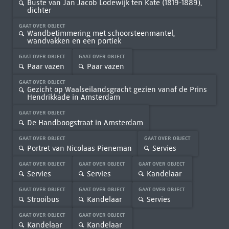
Buste van Jan Jacob Lodewijk ten Kate (1819-1889),
dichter
GAAT OVER OBJECT
Wandbetimmering met schoorsteenmantel,
wandvakken en een portiek
GAAT OVER OBJECT
GAAT OVER OBJECT
Paar vazen
Paar vazen
GAAT OVER OBJECT
Gezicht op Waalseilandsgracht gezien vanaf de Prins
Hendrikkade in Amsterdam
GAAT OVER OBJECT
De Handboogstraat in Amsterdam
GAAT OVER OBJECT
GAAT OVER OBJECT
Portret van Nicolaas Pieneman
Servies
GAAT OVER OBJECT
GAAT OVER OBJECT
GAAT OVER OBJECT
Servies
Servies
Kandelaar
GAAT OVER OBJECT
GAAT OVER OBJECT
GAAT OVER OBJECT
Strooibus
Kandelaar
Servies
GAAT OVER OBJECT
GAAT OVER OBJECT
Kandelaar
Kandelaar