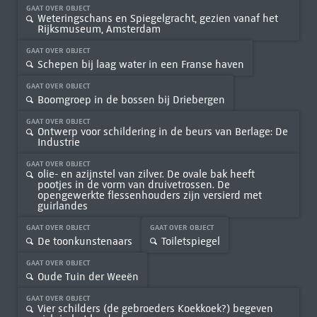
GAAT OVER OBJECT
Weteringschans en Spiegelgracht, gezien vanaf het
Rijksmuseum, Amsterdam
GAAT OVER OBJECT
Schepen bij laag water in een Franse haven
GAAT OVER OBJECT
Boomgroep in de bossen bij Driebergen
GAAT OVER OBJECT
Ontwerp voor schildering in de beurs van Berlage: De
Industrie
GAAT OVER OBJECT
olie- en azijnstel van zilver. De ovale bak heeft
pootjes in de vorm van druivetrossen. De
opengewerkte flessenhouders zijn versierd met
guirlandes
GAAT OVER OBJECT
GAAT OVER OBJECT
De toonkunstenaars
Toiletspiegel
GAAT OVER OBJECT
Oude Tuin der Weeën
GAAT OVER OBJECT
Vier schilders (de gebroeders Koekkoek?) begeven