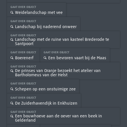
GAAT OVER OBJECT
Weidelandschap met vee
GAAT OVER OBJECT
Landschap bij naderend onweer
GAAT OVER OBJECT
Landschap met de ruïne van kasteel Brederode te
Santpoort
GAAT OVER OBJECT
GAAT OVER OBJECT
Boerenerf
Een bevroren vaart bij de Maas
GAAT OVER OBJECT
De prinses van Oranje bezoekt het atelier van
Bartholomeus van der Helst
GAAT OVER OBJECT
Schepen op een onstuimige zee
GAAT OVER OBJECT
De Zuiderhavendijk in Enkhuizen
GAAT OVER OBJECT
Een bouwhoeve aan de oever van een beek in
Gelderland