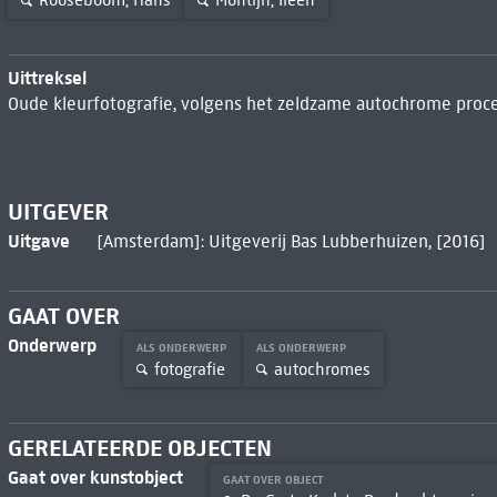
Rooseboom, Hans
Montijn, Ileen
Uittreksel
Oude kleurfotografie, volgens het zeldzame autochrome proce
UITGEVER
Uitgave
[Amsterdam]: Uitgeverij Bas Lubberhuizen, [2016]
GAAT OVER
Onderwerp
ALS ONDERWERP
ALS ONDERWERP
fotografie
autochromes
GERELATEERDE OBJECTEN
Gaat over kunstobject
GAAT OVER OBJECT