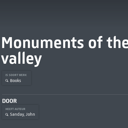
Monuments of th
valley
IS SOORT WERK
Books
DOOR
HEEFT AUTEUR
Sanday, John