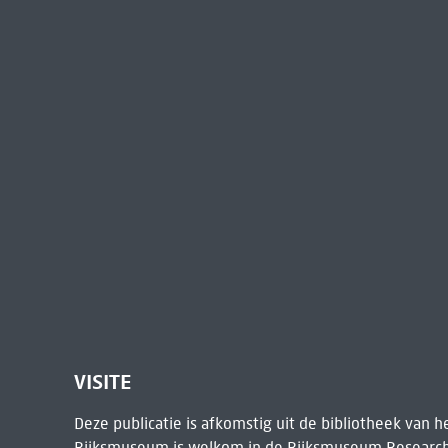
VISITE
Deze publicatie is afkomstig uit de bibliotheek van 
Rijksmuseum is welkom in de
Rijksmuseum Research