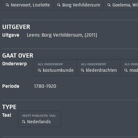
Neervoort, Liselotte
Borg Verhildersum
Goelema, Wi
UITGEVER
Uitgave
Leens: Borg Verhildersum, [2011]
GAAT OVER
Onderwerp
ALS ONDERWERP
ALS ONDERWERP
ALS ON
kostuumkunde
klederdrachten
mo
Periode
1780-1920
TYPE
Taal
HEEFT PUBLICATIE TAAL
Nederlands