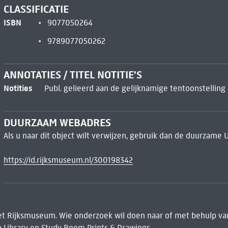
CLASSIFICATIE
ISBN
9077050264
9789077050262
ANNOTATIES / TITEL NOTITIE'S
Notities
Publ. gelieerd aan de gelijknamige tentoonstelling
DUURZAAM WEBADRES
Als u naar dit object wilt verwijzen, gebruik dan de duurzame 
https://id.rijksmuseum.nl/300198342
het Rijksmuseum. Wie onderzoek wil doen naar of met behulp van
 Library
en Study Room Prints & Drawings.