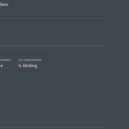
llem
DERWERP
ALS ONDERWERP
de
kleding