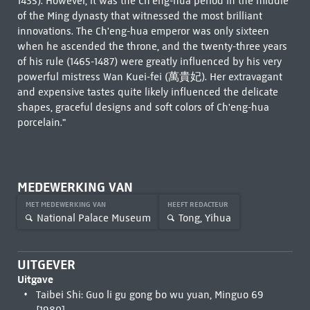
1435). However, it was the Ch'eng-hua period in the middle
of the Ming dynasty that witnessed the most brilliant
innovations. The Ch'eng-hua emperor was only sixteen
when he ascended the throne, and the twenty-three years
of his rule (1465-1487) were greatly influenced by his very
powerful mistress Wan Kuei-fei (萬貴妃). Her extravagant
and expensive tastes quite likely influenced the delicate
shapes, graceful designs and soft colors of Ch'eng-hua
porcelain."
MEDEWERKING VAN
MET MEDEWERKING VAN
HEEFT REDACTEUR
National Palace Museum
Tong, Yihua
UITGEVER
Uitgave
Taibei Shi: Guo li gu gong bo wu yuan, Minguo 69