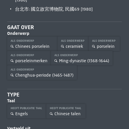
[1980]
台北市: 國立故宮博物院, 民國69 [1980]
GAAT OVER
Onderwerp
ALS ONDERWERP
ALS ONDERWERP
ALS ONDERWERP
Chinees porselein
ceramiek
porselein
ALS ONDERWERP
ALS ONDERWERP
porseleinmerken
Ming-dynastie (1368-1644)
ALS ONDERWERP
Chenghua-periode (1465-1487)
TYPE
Taal
HEEFT PUBLICATIE TAAL
HEEFT PUBLICATIE TAAL
Engels
Chinese talen
Vertaald uit