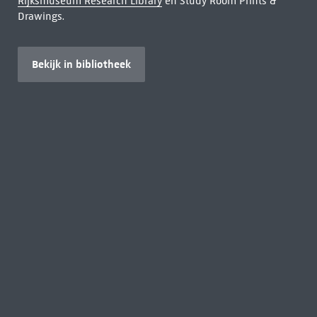
Rijksmuseum Research Library
en Study Room Prints &
Drawings.
Bekijk in bibliotheek