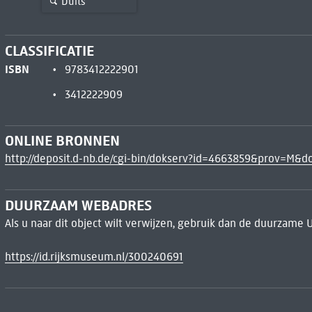
Duits
CLASSIFICATIE
ISBN
9783412222901
3412222909
ONLINE BRONNEN
http://deposit.d-nb.de/cgi-bin/dokserv?id=4663859&prov=M
DUURZAAM WEBADRES
Als u naar dit object wilt verwijzen, gebruik dan de duurzame 
https://id.rijksmuseum.nl/300240691