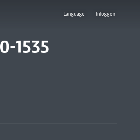
Language
Inloggen
60-1535