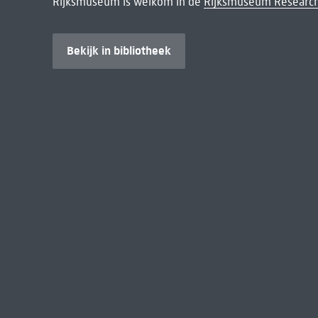
Rijksmuseum is welkom in de
Rijksmuseum Research
Bekijk in bibliotheek