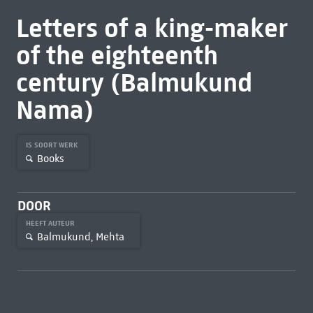
Letters of a king-maker
of the eighteenth
century (Balmukund
Nama)
IS SOORT WERK
Books
DOOR
HEEFT AUTEUR
Balmukund, Mehta