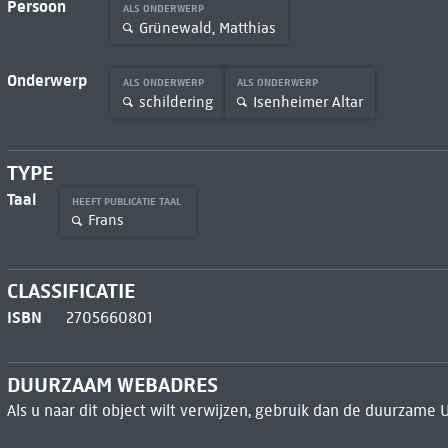
Persoon
ALS ONDERWERP
Grünewald, Matthias
Onderwerp
ALS ONDERWERP
ALS ONDERWERP
schildering
Isenheimer Altar
TYPE
Taal
HEEFT PUBLICATIE TAAL
Frans
CLASSIFICATIE
ISBN
2705660801
DUURZAAM WEBADRES
Als u naar dit object wilt verwijzen, gebruik dan de duurzame 