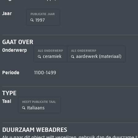
Jaar
PUBLICATIE JAAR
1997
GAAT OVER
Onderwerp
ALS ONDERWERP
ALS ONDERWERP
ceramiek
aardewerk (materiaal)
Periode
1100-1499
TYPE
Taal
HEEFT PUBLICATIE TAAL
Italiaans
DUURZAAM WEBADRES
Als u naar dit object wilt verwijzen, gebruik dan de duurzame 