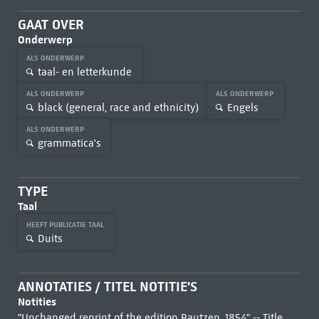
GAAT OVER
Onderwerp
ALS ONDERWERP
taal- en letterkunde
ALS ONDERWERP
ALS ONDERWERP
black (general, race and ethnicity)
Engels
ALS ONDERWERP
grammatica's
TYPE
Taal
HEEFT PUBLICATIE TAAL
Duits
ANNOTATIES / TITEL NOTITIE'S
Notities
"Unchanged reprint of the edition Bautzen, 1854" -- Title