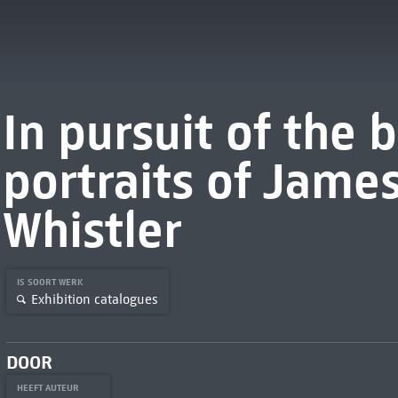
In pursuit of the b
portraits of Jame
Whistler
IS SOORT WERK
Exhibition catalogues
DOOR
HEEFT AUTEUR