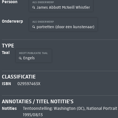
Persoon
ALS ONDERWERP
James Abbott McNeill Whistler
Onderwerp
ALS ONDERWERP
portretten (door één kunstenaar)
TYPE
Taal
HEEFT PUBLICATIE TAAL
Engels
CLASSIFICATIE
ISBN
029597463X
ANNOTATIES / TITEL NOTITIE'S
Notities
Tentoonstelling: Washington (DC), National Portrait
1995/08/13