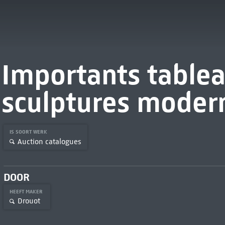
Importants tablea
sculptures moder
IS SOORT WERK
Auction catalogues
DOOR
HEEFT MAKER
Drouot