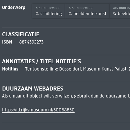
Onderwerp
ALS ONDERWERP
ALS ONDERWERP
ALS ONDE
schildering
beeldende kunst
beeld
CLASSIFICATIE
ISBN
8874392273
ANNOTATIES / TITEL NOTITIE'S
Notities
Tentoonstelling: Düsseldorf, Museum Kunst Palast,
DUURZAAM WEBADRES
Als u naar dit object wilt verwijzen, gebruik dan de duurzame 
https://id.rijksmuseum.nl/30068830