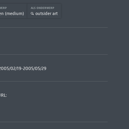
RWERP
ALS ONDERWERP
en (medium)
outsider art
 2005/02/19-2005/05/29
URL: