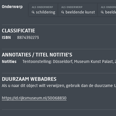
Onderwerp
ALS ONDERWERP
ALS ONDERWERP
ALS ONDE
schildering
beeldende kunst
beeld
CLASSIFICATIE
ISBN
8874392273
ANNOTATIES / TITEL NOTITIE'S
Notities
Tentoonstelling: Düsseldorf, Museum Kunst Palast,
DUURZAAM WEBADRES
Als u naar dit object wilt verwijzen, gebruik dan de duurzame 
https://id.rijksmuseum.nl/30068830