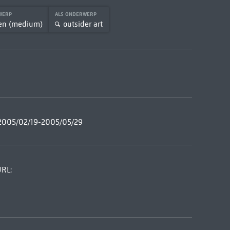
RWERP
ALS ONDERWERP
en (medium)
outsider art
 2005/02/19-2005/05/29
URL: