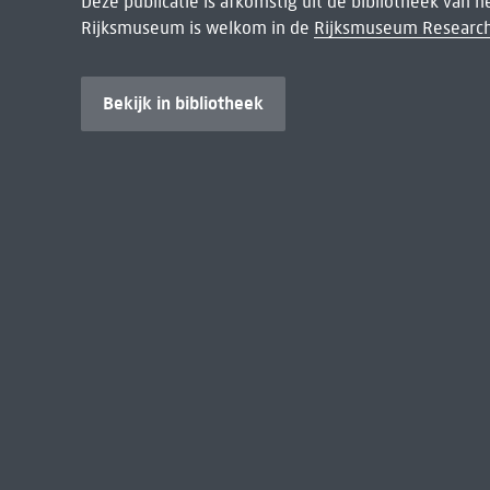
Deze publicatie is afkomstig uit de bibliotheek van 
Rijksmuseum is welkom in de
Rijksmuseum Research
Bekijk in bibliotheek