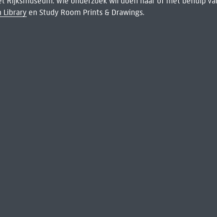
het Rijksmuseum. Wie onderzoek wil doen naar of met behulp van
 Library
en Study Room Prints & Drawings.