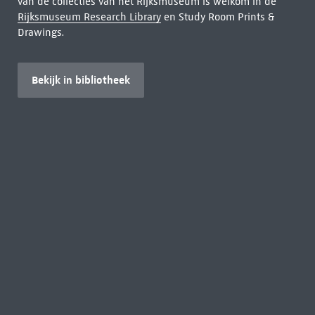
van de collecties van het Rijksmuseum is welkom in de
Rijksmuseum Research Library
en Study Room Prints &
Drawings.
Bekijk in bibliotheek