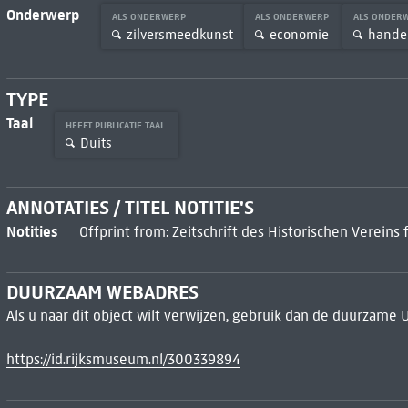
Onderwerp
ALS ONDERWERP
ALS ONDERWERP
ALS ONDER
zilversmeedkunst
economie
hande
TYPE
Taal
HEEFT PUBLICATIE TAAL
Duits
ANNOTATIES / TITEL NOTITIE'S
Notities
Offprint from: Zeitschrift des Historischen Vereins
DUURZAAM WEBADRES
Als u naar dit object wilt verwijzen, gebruik dan de duurzame 
https://id.rijksmuseum.nl/300339894