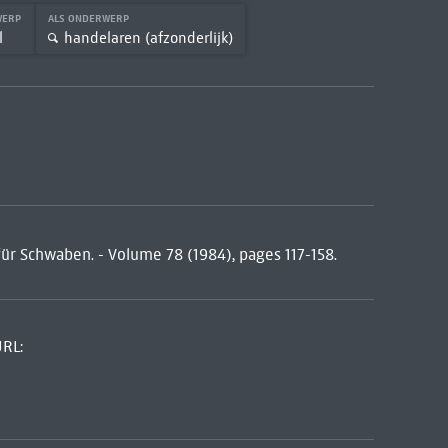
WERP
ALS ONDERWERP
l
handelaren (afzonderlijk)
 für Schwaben. - Volume 78 (1984), pages 117-158.
URL: