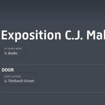
Exposition C.J. Ma
IS SOORT WERK
Books
DOOR
HEEFT AUTEUR
Thiébault-Sisson