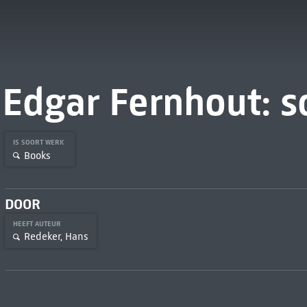
Edgar Fernhout: sc
IS SOORT WERK
Books
DOOR
HEEFT AUTEUR
Redeker, Hans