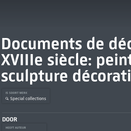
Documents de déc
XVIIIe siècle: pein
sculpture décorat
IS SOORT WERK
Special collections
DOOR
HEEFT AUTEUR