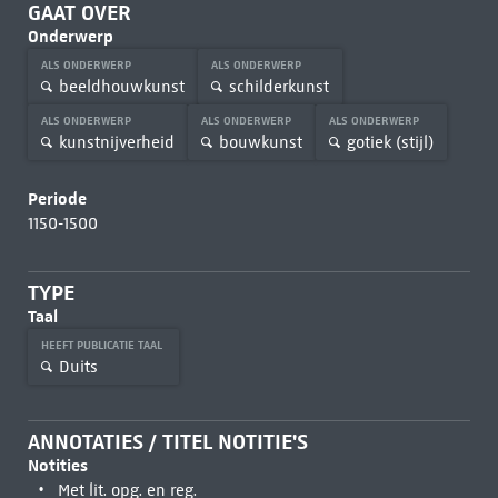
GAAT OVER
Onderwerp
ALS ONDERWERP
ALS ONDERWERP
beeldhouwkunst
schilderkunst
ALS ONDERWERP
ALS ONDERWERP
ALS ONDERWERP
kunstnijverheid
bouwkunst
gotiek (stijl)
Periode
1150-1500
TYPE
Taal
HEEFT PUBLICATIE TAAL
Duits
ANNOTATIES / TITEL NOTITIE'S
Notities
Met lit. opg. en reg.