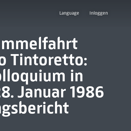
Language
Inloggen
immelfahrt
o Tintoretto:
olloquium in
8. Januar 1986
ngsbericht