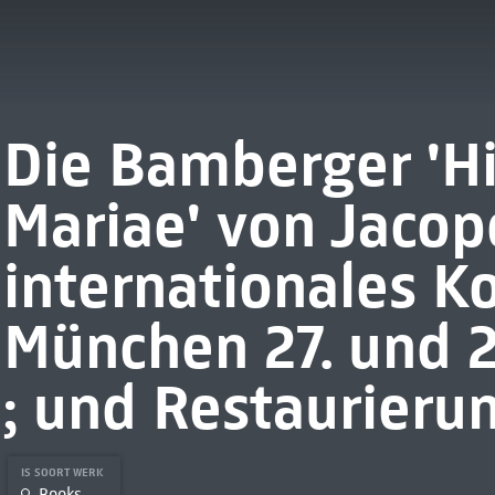
Die Bamberger 'H
Mariae' von Jacop
internationales K
München 27. und 2
; und Restaurieru
IS SOORT WERK
Books