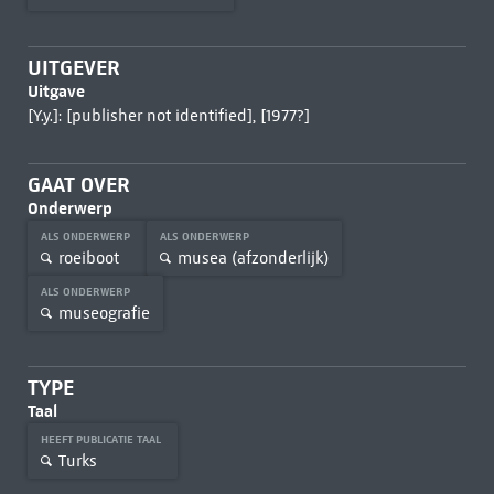
UITGEVER
Uitgave
[Y.y.]: [publisher not identified], [1977?]
GAAT OVER
Onderwerp
ALS ONDERWERP
ALS ONDERWERP
roeiboot
musea (afzonderlijk)
ALS ONDERWERP
museografie
TYPE
Taal
HEEFT PUBLICATIE TAAL
Turks