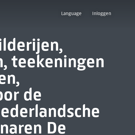
Language
Inloggen
lderijen,
, teekeningen
en,
oor de
Nederlandsche
naren De