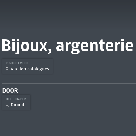
Bijoux, argenterie
IS SOORT WERK
Auction catalogues
DOOR
HEEFT MAKER
Drouot