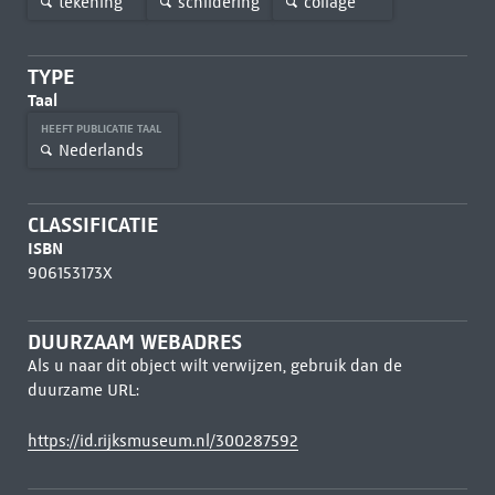
tekening
schildering
collage
TYPE
Taal
HEEFT PUBLICATIE TAAL
Nederlands
CLASSIFICATIE
ISBN
906153173X
DUURZAAM WEBADRES
Als u naar dit object wilt verwijzen, gebruik dan de
duurzame URL:
https://id.rijksmuseum.nl/300287592