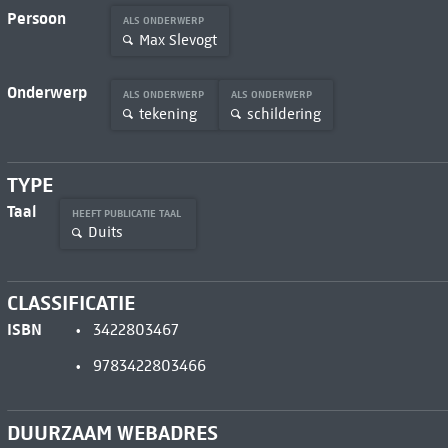
Persoon
ALS ONDERWERP
Max Slevogt
Onderwerp
ALS ONDERWERP
ALS ONDERWERP
tekening
schildering
TYPE
Taal
HEEFT PUBLICATIE TAAL
Duits
CLASSIFICATIE
ISBN
3422803467
9783422803466
DUURZAAM WEBADRES