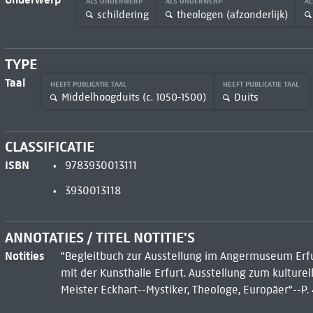
ALS ONDERWERP
ALS ONDERWERP
A
schildering
theologen (afzonderlijk)
TYPE
Taal
HEEFT PUBLICATIE TAAL
HEEFT PUBLICATIE TAAL
Middelhoogduits (c. 1050-1500)
Duits
CLASSIFICATIE
ISBN
9783930013111
3930013118
ANNOTATIES / TITEL NOTITIE'S
Notities
"Begleitbuch zur Ausstellung im Angermuseum Erfur
mit der Kunsthalle Erfurt. Ausstellung zum kultur
Meister Eckhart--Mystiker, Theologe, Europäer"--P. 