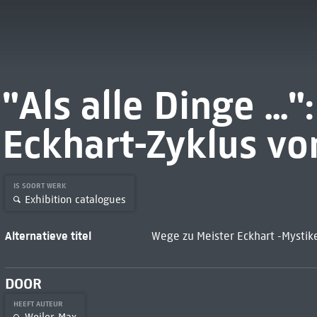
"Als alle Dinge ..."
Eckhart-Zyklus vo
IS SOORT WERK
Exhibition catalogues
Alternatieve titel
Wege zu Meister Eckhart -Mystik
DOOR
HEEFT AUTEUR