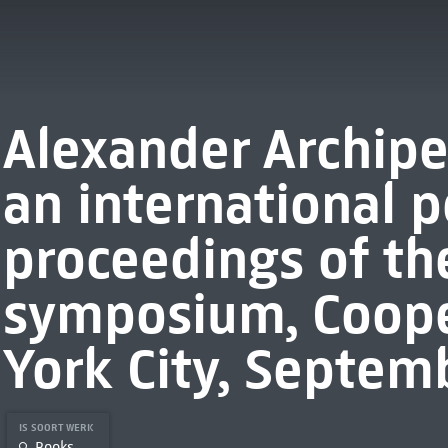
Alexander Archipe
an international p
proceedings of th
symposium, Coope
York City, Septem
IS SOORT WERK
Books