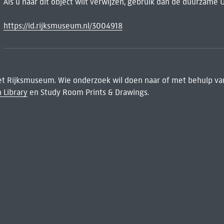
Als u naar dit object wilt verwijzen, gebruik dan de duurzame 
https://id.rijksmuseum.nl/3004918
het Rijksmuseum. Wie onderzoek wil doen naar of met behulp van
 Library
en Study Room Prints & Drawings.