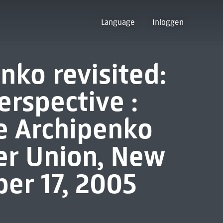
Language
Inloggen
nko revisited:
erspective :
e Archipenko
r Union, New
ber 17, 2005