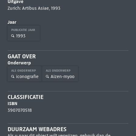
Uitgave
Zurich: Artibus Asiae, 1993
Jaar
PUBLICATIE JAAR
1993
GAAT OVER
Onderwerp
ALS ONDERWERP
ALS ONDERWERP
iconografie
Aizen-myoo
CLASSIFICATIE
ISBN
3907070518
DUURZAAM WEBADRES
Als u naar dit object wilt verwijzen, gebruik dan de