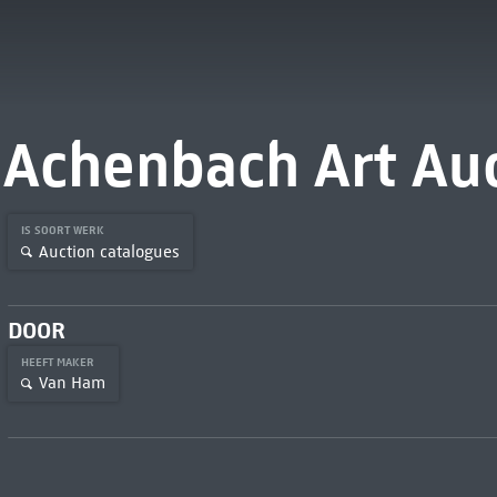
Achenbach Art Auc
IS SOORT WERK
Auction catalogues
DOOR
HEEFT MAKER
Van Ham