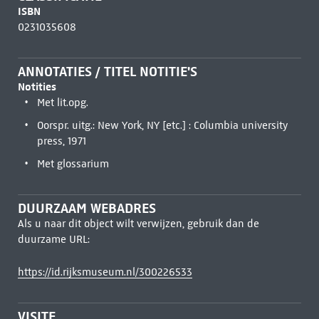
ISBN
0231035608
ANNOTATIES / TITEL NOTITIE'S
Notities
Met lit.opg.
Oorspr. uitg.: New York, NY [etc.] : Columbia university
press, 1971
Met glossarium
DUURZAAM WEBADRES
Als u naar dit object wilt verwijzen, gebruik dan de
duurzame URL:
https://id.rijksmuseum.nl/300226533
VISITE