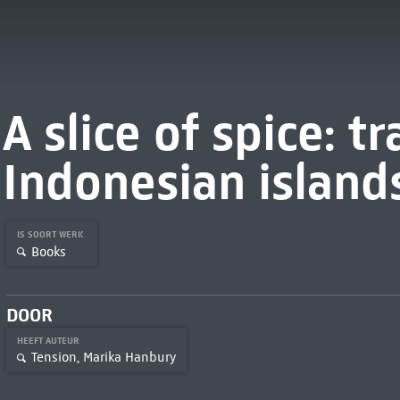
A slice of spice: t
Indonesian island
IS SOORT WERK
Books
DOOR
HEEFT AUTEUR
Tension, Marika Hanbury