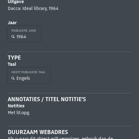
Uitgave
Dacca: Ideal library, 1964
Jaar
PUBLICATIE JAAR
1964
TYPE
Taal
HEEFT PUBLICATIE TAAL
Engels
ANNOTATIES / TITEL NOTITIE'S
Notities
Met lit.opg.
DUURZAAM WEBADRES
Als u naar dit object wilt verwijzen, gebruik dan de