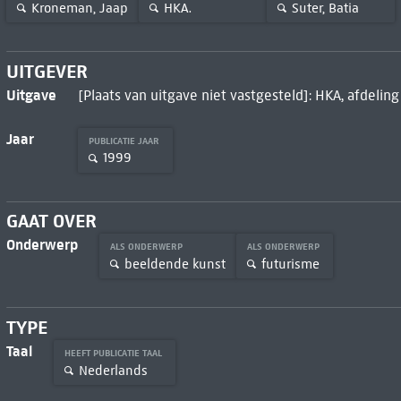
Kroneman, Jaap
HKA.
Suter, Batia
UITGEVER
Uitgave
[Plaats van uitgave niet vastgesteld]: HKA, afdeling
Jaar
PUBLICATIE JAAR
1999
GAAT OVER
Onderwerp
ALS ONDERWERP
ALS ONDERWERP
beeldende kunst
futurisme
TYPE
Taal
HEEFT PUBLICATIE TAAL
Nederlands