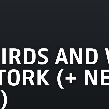
IRDS AND 
TORK (+ NE
)