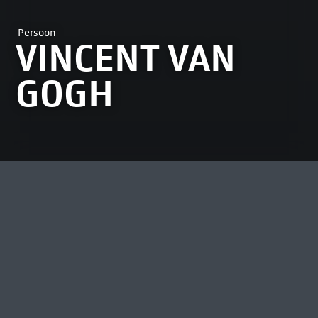
Persoon
VINCENT VAN
GOGH
Na verschillende baantjes en verhuizingen
besluit Vincent van Gogh (1853-1890) pas in
1880, op 27 jarige leeftijd, kunstenaar te
worden.
Lees meer