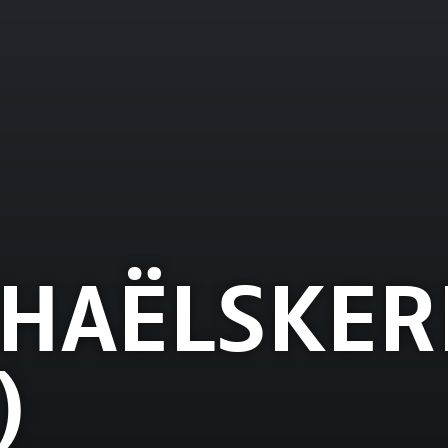
CHAËLSKER
)