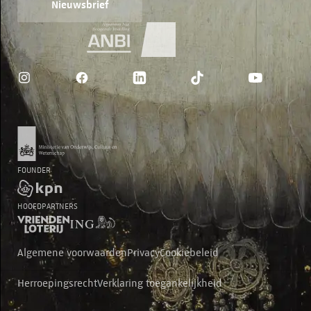
Nieuwsbrief
FOUNDER
HOOFDPARTNERS
Algemene voorwaarden
Privacy
Cookiebeleid
Herroepingsrecht
Verklaring toegankelijkheid