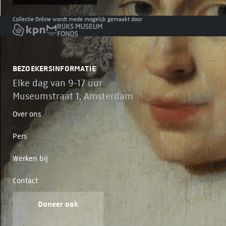
Over de collectie
Collectie Online wordt mede mogelijk gemaakt door
BEZOEKERSINFORMATIE
Elke dag van 9-17 uur
Museumstraat 1, Amsterdam
Over ons
Pers
Werken bij
Contact
Doneer ook