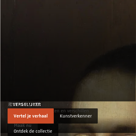
KUNSTVERKENNER
Welke kunstwerken passen bij jou?
Start nu
VERGELIJKER
Aan de slag met de collectie:
Vergelijk overeenkomsten en verschillen
Vertel je verhaal
Kunstverkenner
Maak nu
Ontdek de collectie