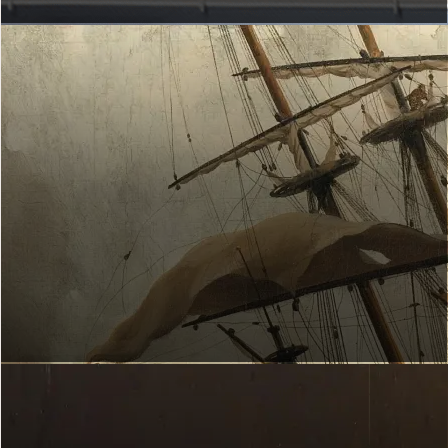
MIJN EREGALERIJ
Welke kunstwerken hang jij op?
Hang kunstwerken op
KUNSTVERKENNER
Welke kunstwerken passen bij jou?
Start nu