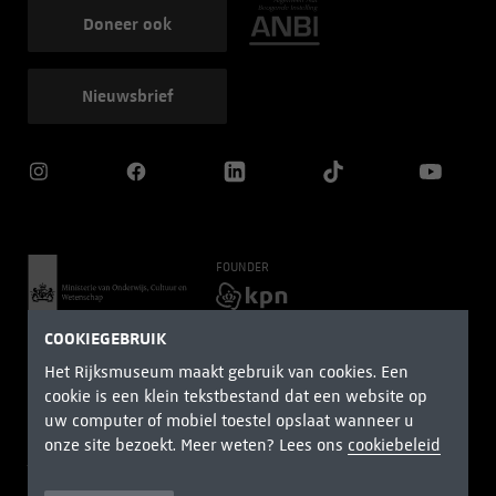
Doneer ook
Nieuwsbrief
FOUNDER
HOOFDPARTNERS
COOKIEGEBRUIK
Het Rijksmuseum maakt gebruik van cookies. Een
cookie is een klein tekstbestand dat een website op
uw computer of mobiel toestel opslaat wanneer u
onze site bezoekt. Meer weten? Lees ons
cookiebeleid
Algemene voorwaarden
Privacy
Cookiebeleid