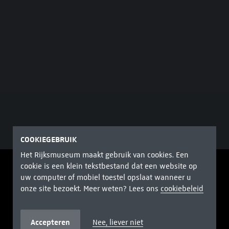
COOKIEGEBRUIK
Het Rijksmuseum maakt gebruik van cookies. Een
cookie is een klein tekstbestand dat een website op
uw computer of mobiel toestel opslaat wanneer u
onze site bezoekt. Meer weten? Lees ons
cookiebeleid
BEZOEKERSINFORMATIE
Accepteren
Nee, liever niet
Elke dag van 9-17 uur